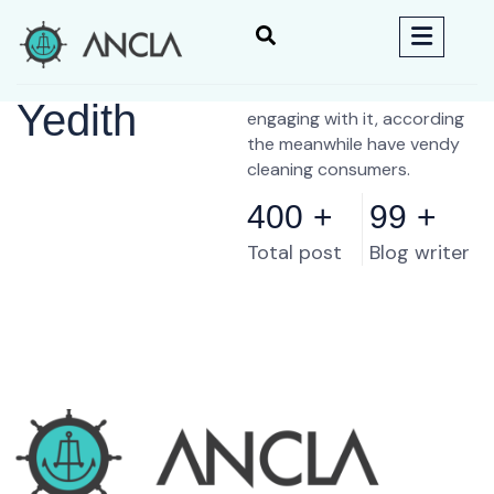
Author :
Research products we
research a brand blends
Yedith
engaging with it, according
the meanwhile have vendy
cleaning consumers.
400
+
99
+
Total post
Blog writer