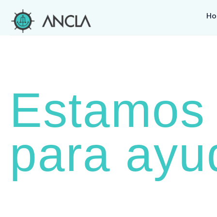
H
Estamos 
para ayu